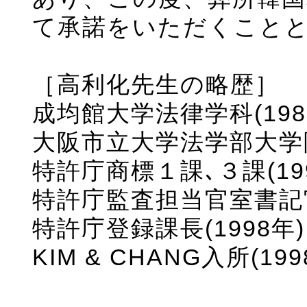
て承諾をいただくこと
［高利化先生の略歴］
成均館大学法律学科(198
大阪市立大学法学部大学院研
特許庁商標１課､３課(199
特許庁監査担当官室書記官、
特許庁登録課長(1998年)
KIM & CHANG入所(199